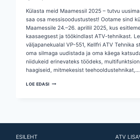
Külasta meid Maamessil 2025 – tutvu uusima
saa osa messisoodustustest! Ootame sind kü
Maamessile 24.–26. aprillil 2025, kus esitlem
kaasaegsest ja töökindlast ATV-tehnikast. L
väljapanekualal VP-551, Kellfri ATV Tehnika s
oma silmaga uudistada ja oma käega katsud
niidukeid erinevateks töödeks, multifunktsio
haagiseid, mitmekesist teehooldustehnikat,…
KOHTUMISENI
LOE EDASI
MAAMESSIL!
ESILEHT
ATV LIS