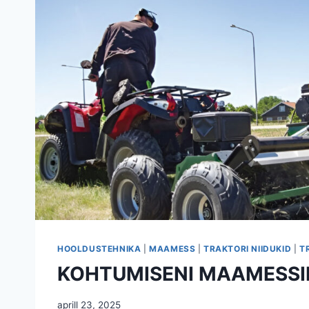
HOOLDUSTEHNIKA
|
MAAMESS
|
TRAKTORI NIIDUKID
|
T
KOHTUMISENI MAAMESSI
aprill 23, 2025