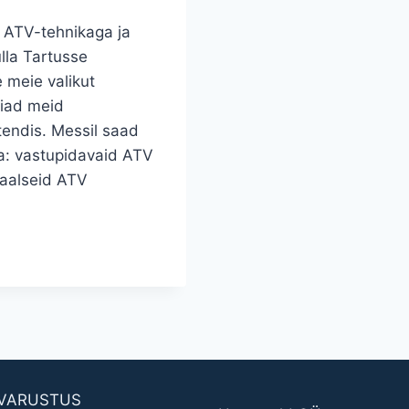
 ATV-tehnikaga ja
lla Tartusse
e meie valikut
eiad meid
tendis. Messil saad
a: vastupidavaid ATV
naalseid ATV
AVARUSTUS