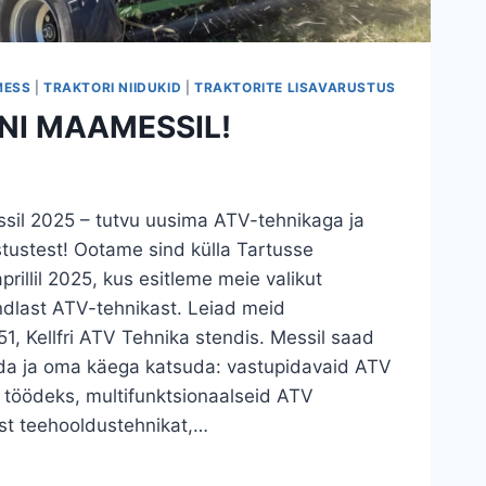
ESS
|
TRAKTORI NIIDUKID
|
TRAKTORITE LISAVARUSTUS
NI MAAMESSIL!
sil 2025 – tutvu uusima ATV-tehnikaga ja
ustest! Ootame sind külla Tartusse
rillil 2025, kus esitleme meie valikut
ndlast ATV-tehnikast. Leiad meid
1, Kellfri ATV Tehnika stendis. Messil saad
da ja oma käega katsuda: vastupidavaid ATV
s töödeks, multifunktsionaalseid ATV
st teehooldustehnikat,…
I