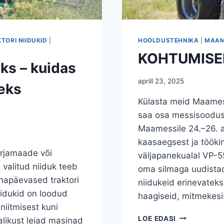
TORI NIIDUKID
|
HOOLDUSTEHNIKA
|
MAAM
KOHTUMISE
oks – kuidas
aprill 23, 2025
teks
Külasta meid Maames
saa osa messisoodust
Maamessile 24.–26. ap
kaasaegsest ja tööki
arjamaade või
väljapanekualal VP-55
 valitud niiduk teeb
oma silmaga uudista
änapäevased traktori
niidukeid erinevatek
niidukid on loodud
haagiseid, mitmekesi
niitmisest kuni
KOHTUMISEN
LOE EDASI
alikust leiad masinad