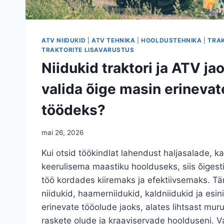
ATV NIIDUKID
|
ATV TEHNIKA
|
HOOLDUSTEHNIKA
|
TRAK
TRAKTORITE LISAVARUSTUS
Niidukid traktori ja ATV ja
valida õige masin erineva
töödeks?
mai 26, 2026
Kui otsid töökindlat lahendust haljasalade, k
keerulisema maastiku hoolduseks, siis õigesti
töö kordades kiiremaks ja efektiivsemaks. T
niidukid, haamerniidukid, kaldniidukid ja esi
erinevate tööolude jaoks, alates lihtsast muru
raskete olude ja kraaviservade hoolduseni. V