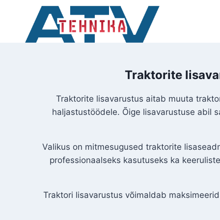
Skip
to
content
Traktorite lisav
Traktorite lisavarustus aitab muuta trakt
haljastustöödele. Õige lisavarustuse abil
Valikus on mitmesugused traktorite lisasea
professionaalseks kasutuseks ka keerulist
Traktori lisavarustus võimaldab maksimeeri