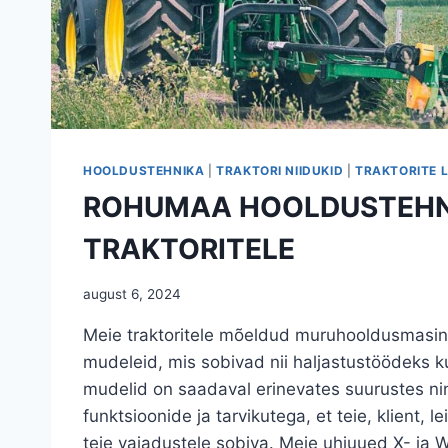
HOOLDUSTEHNIKA
|
TRAKTORI NIIDUKID
|
TRAKTORITE 
ROHUMAA HOOLDUSTEH
TRAKTORITELE
august 6, 2024
Meie traktoritele mõeldud muruhooldusmasin
mudeleid, mis sobivad nii haljastustöödeks ku
mudelid on saadaval erinevates suurustes n
funktsioonide ja tarvikutega, et teie, klient, lei
teie vajadustele sobiva. Meie uhiuued X- ja