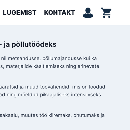
LUGEMIST
KONTAKT
- ja põllutöödeks
ib nii metsandusse, põllumajandusse kui ka
, materjalide käsitlemiseks ning erinevate
aaratsid ja muud töövahendid, mis on loodud
d ning mõeldud pikaajaliseks intensiivseks
sakaalu, muutes töö kiiremaks, ohutumaks ja