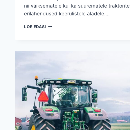
nii väiksematele kui ka suurematele traktorite
erilahendused keerulistele aladele….
NIIDUKID
LOE EDASI
TRAKTORI
JA
ATV
JAOKS
–
KUIDAS
VALIDA
ÕIGE
MASIN
ERINEVATEKS
TÖÖDEKS?