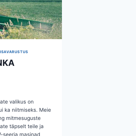
LISAVARUSTUS
NKA
ate valikus on
i ka niitmiseks. Meie
ing mitmesuguste
ate täpselt teile ja
 W-seeria masinad