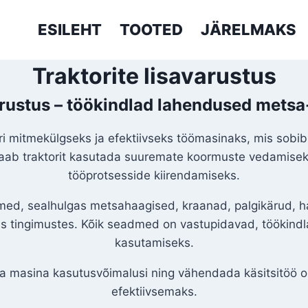
ESILEHT
TOOTED
JÄRELMAKS
Traktorite lisavarustus
arustus – töökindlad lahendused metsa
ori mitmekülgseks ja efektiivseks töömasinaks, mis sob
 saab traktorit kasutada suuremate koormuste vedamiseks
tööprotsesside kiirendamiseks.
dmed, sealhulgas metsahaagised, kraanad, palgikärud, h
es tingimustes. Kõik seadmed on vastupidavad, töökindla
kasutamiseks.
da masina kasutusvõimalusi ning vähendada käsitsitöö o
efektiivsemaks.