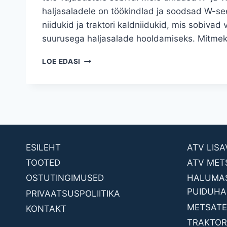
haljasaladele on töökindlad ja soodsad W-see
niidukid ja traktori kaldniidukid, mis sobivad
suurusega haljasalade hooldamiseks. Mitme
ROHUMAA
LOE EDASI
HOOLDUSTEHNKA
TRAKTORITELE
ESILEHT
ATV LIS
TOOTED
ATV MET
OSTUTINGIMUSED
HALUMAS
PUIDUHA
PRIVAATSUSPOLIITIKA
METSATE
KONTAKT
TRAKTORI