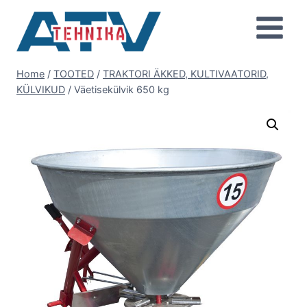
Skip
to
content
Home
/
TOOTED
/
TRAKTORI ÄKKED, KULTIVAATORID,
KÜLVIKUD
/
Väetisekülvik 650 kg