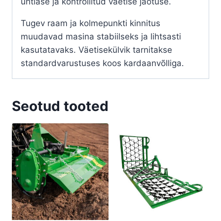
ühtlase ja kontrollitud väetise jaotuse.
Tugev raam ja kolmepunkti kinnitus
muudavad masina stabiilseks ja lihtsasti
kasutatavaks. Väetisekülvik tarnitakse
standardvarustuses koos kardaanvõlliga.
Seotud tooted