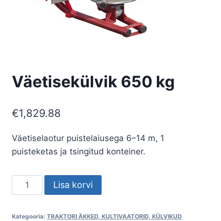
Väetisekülvik 650 kg
€
1,829.88
Väetiselaotur puistelaiusega 6–14 m, 1
puisteketas ja tsingitud konteiner.
Väetisekülvik
Lisa korvi
650
kg
Kategooria:
TRAKTORI ÄKKED, KULTIVAATORID, KÜLVIKUD
kogus