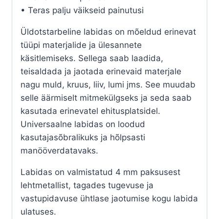
• Teras palju väikseid painutusi
Üldotstarbeline labidas on mõeldud erinevat
tüüpi materjalide ja ülesannete
käsitlemiseks. Sellega saab laadida,
teisaldada ja jaotada erinevaid materjale
nagu muld, kruus, liiv, lumi jms. See muudab
selle äärmiselt mitmekülgseks ja seda saab
kasutada erinevatel ehitusplatsidel.
Universaalne labidas on loodud
kasutajasõbralikuks ja hõlpsasti
manööverdatavaks.
Labidas on valmistatud 4 mm paksusest
lehtmetallist, tagades tugevuse ja
vastupidavuse ühtlase jaotumise kogu labida
ulatuses.