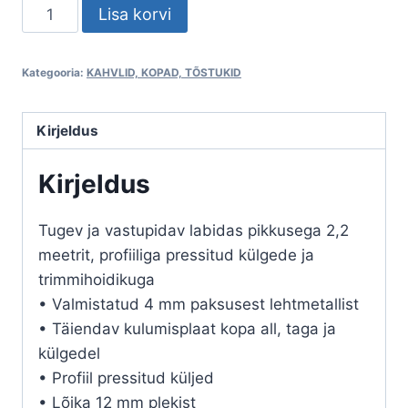
Universaalne
Lisa korvi
kopp
2,2
Kategooria:
KAHVLID, KOPAD, TÕSTUKID
m,
Trima
kogus
Kirjeldus
Kirjeldus
Tugev ja vastupidav labidas pikkusega 2,2
meetrit, profiiliga pressitud külgede ja
trimmihoidikuga
• Valmistatud 4 mm paksusest lehtmetallist
• Täiendav kulumisplaat kopa all, taga ja
külgedel
• Profiil pressitud küljed
• Lõika 12 mm plekist