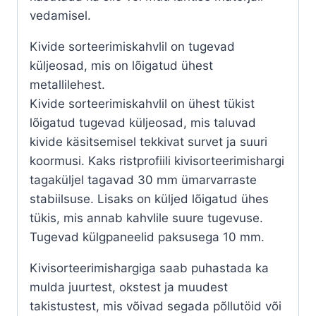
vedamisel.
Kivide sorteerimiskahvlil on tugevad
küljeosad, mis on lõigatud ühest
metallilehest.
Kivide sorteerimiskahvlil on ühest tükist
lõigatud tugevad küljeosad, mis taluvad
kivide käsitsemisel tekkivat survet ja suuri
koormusi. Kaks ristprofiili kivisorteerimishargi
tagaküljel tagavad 30 mm ümarvarraste
stabiilsuse. Lisaks on küljed lõigatud ühes
tükis, mis annab kahvlile suure tugevuse.
Tugevad külgpaneelid paksusega 10 mm.
Kivisorteerimishargiga saab puhastada ka
mulda juurtest, okstest ja muudest
takistustest, mis võivad segada põllutöid või