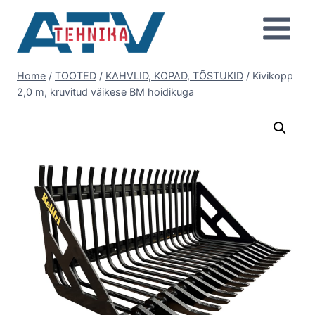
Skip
to
content
Home
/
TOOTED
/
KAHVLID, KOPAD, TÕSTUKID
/
Kivikopp
2,0 m, kruvitud väikese BM hoidikuga