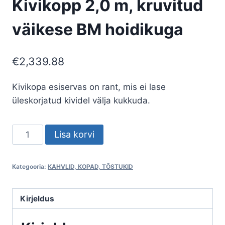
Kivikopp 2,0 m, kruvitud
väikese BM hoidikuga
€
2,339.88
Kivikopa esiservas on rant, mis ei lase
üleskorjatud kividel välja kukkuda.
Kivikopp
Lisa korvi
2,0
m,
Kategooria:
KAHVLID, KOPAD, TÕSTUKID
kruvitud
väikese
BM
Kirjeldus
hoidikuga