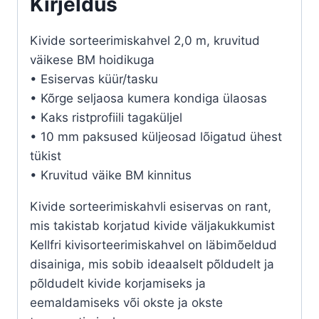
Kirjeldus
kogus
Kivide sorteerimiskahvel 2,0 m, kruvitud
väikese BM hoidikuga
• Esiservas küür/tasku
• Kõrge seljaosa kumera kondiga ülaosas
• Kaks ristprofiili tagaküljel
• 10 mm paksused küljeosad lõigatud ühest
tükist
• Kruvitud väike BM kinnitus
Kivide sorteerimiskahvli esiservas on rant,
mis takistab korjatud kivide väljakukkumist
Kellfri kivisorteerimiskahvel on läbimõeldud
disainiga, mis sobib ideaalselt põldudelt ja
põldudelt kivide korjamiseks ja
eemaldamiseks või okste ja okste