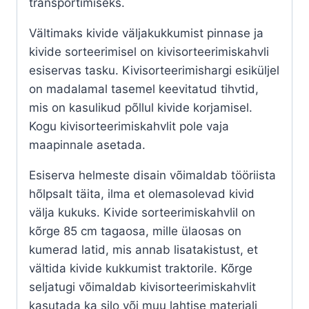
transportimiseks.
Vältimaks kivide väljakukkumist pinnase ja
kivide sorteerimisel on kivisorteerimiskahvli
esiservas tasku. Kivisorteerimishargi esiküljel
on madalamal tasemel keevitatud tihvtid,
mis on kasulikud põllul kivide korjamisel.
Kogu kivisorteerimiskahvlit pole vaja
maapinnale asetada.
Esiserva helmeste disain võimaldab tööriista
hõlpsalt täita, ilma et olemasolevad kivid
välja kukuks. Kivide sorteerimiskahvlil on
kõrge 85 cm tagaosa, mille ülaosas on
kumerad latid, mis annab lisatakistust, et
vältida kivide kukkumist traktorile. Kõrge
seljatugi võimaldab kivisorteerimiskahvlit
kasutada ka silo või muu lahtise materjali