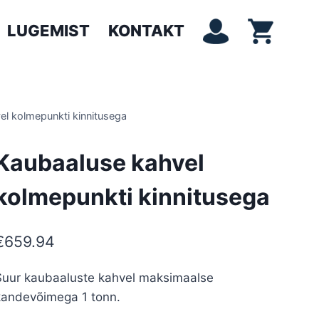
LUGEMIST
KONTAKT
el kolmepunkti kinnitusega
Kaubaaluse kahvel
kolmepunkti kinnitusega
€
659.94
Suur kaubaaluste kahvel maksimaalse
kandevõimega 1 tonn.