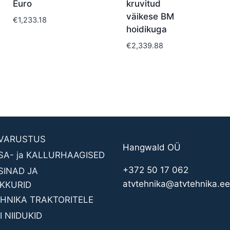
Euro
kruvitud
väikese BM
€
1,233.18
hoidikuga
€
2,339.88
AVARUSTUS
Hangwald OÜ
SA- ja KALLURHAAGISED
+372 50 17 062
INAD JA
atvtehnika@atvtehnika.ee
KKURID
HNIKA TRAKTORITELE
 NIIDUKID