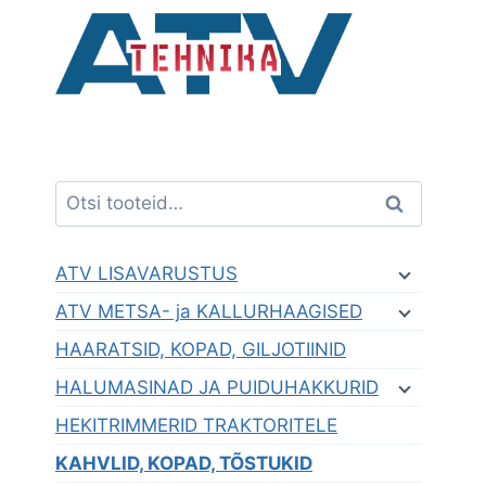
Skip
to
content
Otsi:
Otsi
ATV LISAVARUSTUS
ATV METSA- ja KALLURHAAGISED
HAARATSID, KOPAD, GILJOTIINID
HALUMASINAD JA PUIDUHAKKURID
HEKITRIMMERID TRAKTORITELE
KAHVLID, KOPAD, TÕSTUKID