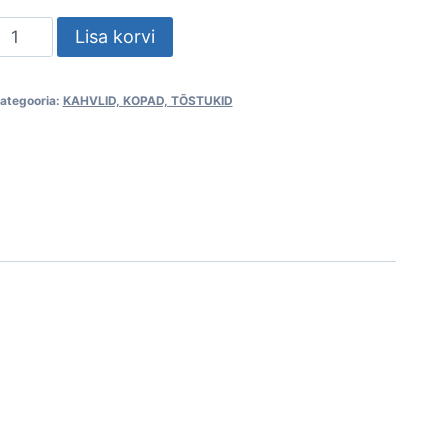
Kaubaaluse
Lisa korvi
ahvel
olmepunkti
ategooria:
KAHVLID, KOPAD, TÕSTUKID
innitusega
kogus