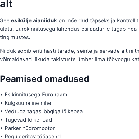
alt
See
esikülje aianiiduk
on mõeldud täpseks ja kontrollit
ulatu. Eurokinnitusega lahendus esilaadurile tagab hea 
tingimustes.
Niiduk sobib eriti hästi tarade, seinte ja servade alt ni
võimaldavad liikuda takistuste ümber ilma töövoogu ka
Peamised omadused
• Esikinnitusega Euro raam
• Külgsuunaline nihe
• Vedruga tagasilöögiga lõikepea
• Tugevad lõikenoad
• Parker hüdromootor
• Reguleeritav tööasend