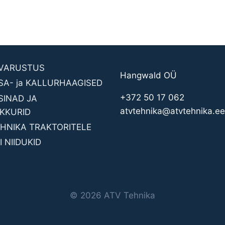
AVARUSTUS
Hangwald OÜ
SA- ja KALLURHAAGISED
+372 50 17 062
INAD JA
atvtehnika@atvtehnika.ee
KKURID
HNIKA TRAKTORITELE
 NIIDUKID
© 2026 ATV Tehnika