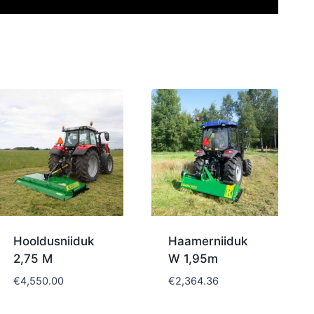
Hooldusniiduk
Haamerniiduk
2,75 M
W 1,95m
€
4,550.00
€
2,364.36