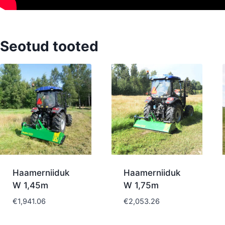
Seotud tooted
Haamerniiduk
Haamerniiduk
W 1,45m
W 1,75m
€
1,941.06
€
2,053.26