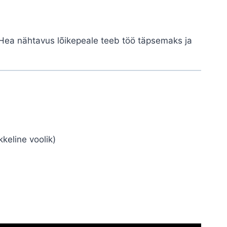
 Hea nähtavus lõikepeale teeb töö täpsemaks ja
kkeline voolik)