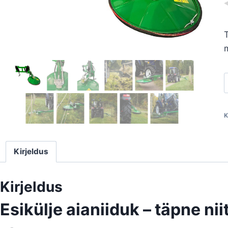
T
m
E
k
a
K
Kirjeldus
Kirjeldus
Esikülje aianiiduk – täpne ni