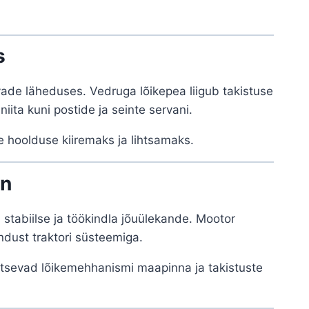
s
vade läheduses. Vedruga lõikepea liigub takistuse
iita kuni postide ja seinte servani.
e hoolduse kiiremaks ja lihtsamaks.
on
stabiilse ja töökindla jõuülekande. Mootor
ndust traktori süsteemiga.
aitsevad lõikemehhanismi maapinna ja takistuste