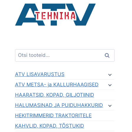
Skip
to
content
Otsi:
Otsi
ATV LISAVARUSTUS
ATV METSA- ja KALLURHAAGISED
HAARATSID, KOPAD, GILJOTIINID
HALUMASINAD JA PUIDUHAKKURID
HEKITRIMMERID TRAKTORITELE
KAHVLID, KOPAD, TÕSTUKID