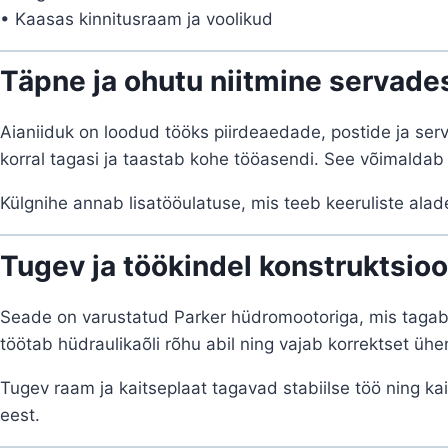
• Kaasas kinnitusraam ja voolikud
Täpne ja ohutu niitmine servade
Aianiiduk on loodud tööks piirdeaedade, postide ja ser
korral tagasi ja taastab kohe tööasendi. See võimaldab n
Külgnihe annab lisatööulatuse, mis teeb keeruliste alad
Tugev ja töökindel konstruktsio
Seade on varustatud Parker hüdromootoriga, mis tagab 
töötab hüdraulikaõli rõhu abil ning vajab korrektset ühe
Tugev raam ja kaitseplaat tagavad stabiilse töö ning k
eest.