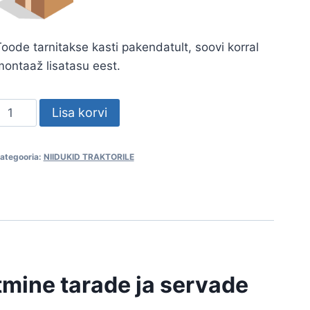
oode tarnitakse kasti pakendatult, soovi korral
ontaaž lisatasu eest.
siniiduk
Lisa korvi
arjatara
lustele
ategooria:
NIIDUKID TRAKTORILE
kogus
itmine tarade ja servade