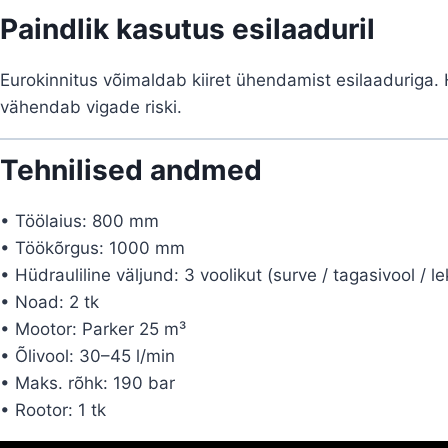
Paindlik kasutus esilaaduril
Eurokinnitus võimaldab kiiret ühendamist esilaaduriga.
vähendab vigade riski.
Tehnilised andmed
• Töölaius: 800 mm
• Töökõrgus: 1000 mm
• Hüdrauliline väljund: 3 voolikut (surve / tagasivool / le
• Noad: 2 tk
• Mootor: Parker 25 m³
• Õlivool: 30–45 l/min
• Maks. rõhk: 190 bar
• Rootor: 1 tk